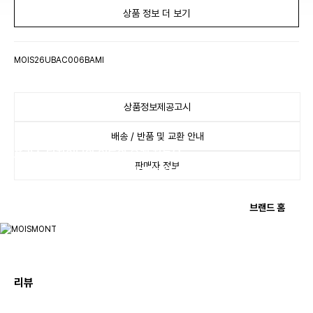
상품 정보 더 보기
MOIS26UBAC006BAMI
상품정보제공고시
배송 / 반품 및 교환 안내
프랑스 디자이너와 인도의 오랜 전통을
판매자 정보
자랑하는 장인이 만나 탄생한 패브릭 브랜드.
브랜드 홈
리뷰