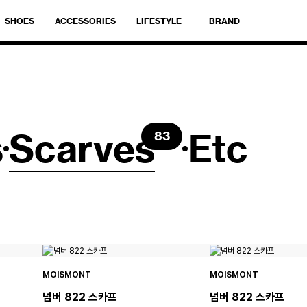
SHOES
ACCESSORIES
LIFESTYLE
BRAND
s
Scarves
Etc
83
MOISMONT
MOISMONT
넘버 822 스카프
넘버 822 스카프