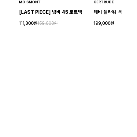
MOISMONT
GERTRUDE
[LAST PIECE] 넘버 45 토트백
테비 플라워 백
111,300원
159,000원
199,000원
30%
GERTRUDE
GERTRUDE
켈톤 백
켈톤 백
SOLD OUT
79,500원
159,000원
50%
센터
비회원 주문조회
FAQ
Q&A
공지사항