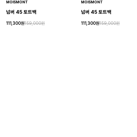
MOISMONT
MOISMONT
넘버 45 토트백
넘버 45 토트백
111,300원
159,000원
111,300원
159,000원
30%
30%
GERTRUDE
GERTRUDE
피투 백
켈톤 백
69,500원
139,000원
SOLD OUT
50%
아프트
이용약관
개인정보처리방침
고객