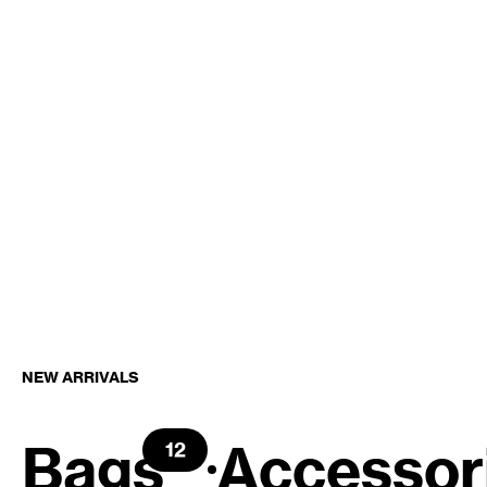
Bandana & 
Styling Edi
NEW ARRIVALS
Bags
Accessor
12