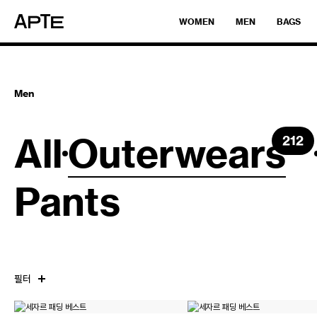
WOMEN
MEN
BAGS
Men
All
Outerwears
212
Pants
필터