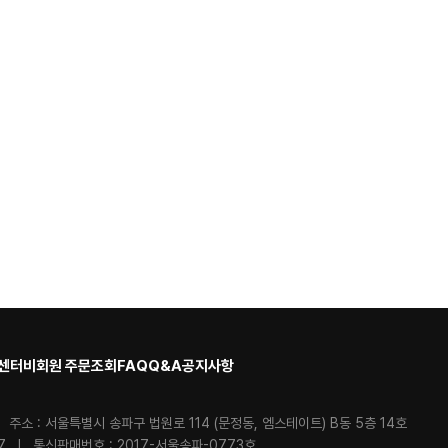
센터
비회원 주문조회
FAQ
Q&A
공지사항
 주소 : 서울특별시 송파구 법원로 114 (문정동, 엠스테이트) B동 5층 14호
97 I 통신판매번호 : 2017-서울송파-0773호